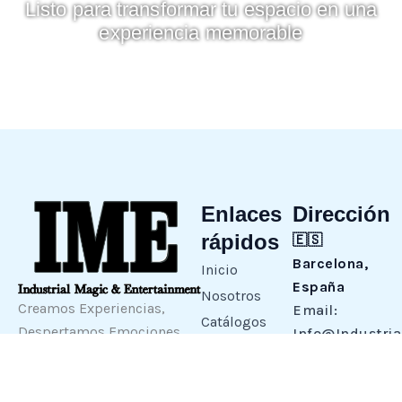
Listo para transformar tu espacio en una
experiencia memorable
Enlaces
Dirección
rápidos
🇪🇸
Barcelona,
Inicio
España
Nosotros
Creamos Experiencias,
Email:
Catálogos
Despertamos Emociones.
Info@Industri
Clientes
🇺🇸
Entretenimiento
Orlando,
Contacto